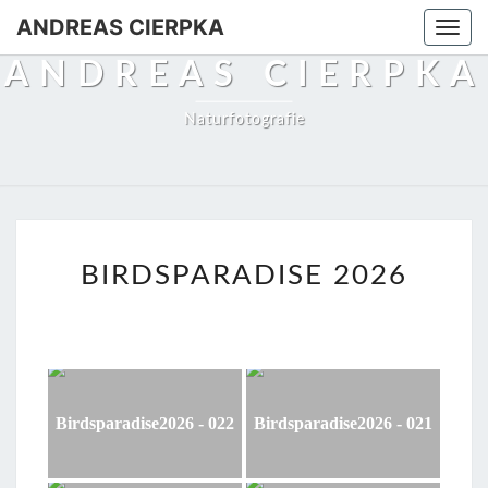
Skip
ANDREAS CIERPKA
Togg
to
navi
ANDREAS CIERPKA
content
Naturfotografie
BIRDSPARADISE
BIRDSPARADISE 2026
2026
Birdsparadise2026 - 022
Birdsparadise2026 - 021