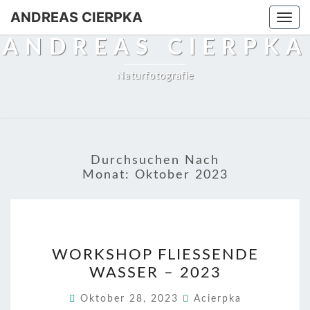
Skip
ANDREAS CIERPKA
Togg
to
navi
ANDREAS CIERPKA
content
Naturfotografie
Durchsuchen Nach
Monat:
Oktober 2023
WORKSHOP
WORKSHOP FLIESSENDE W
FLIESSENDE W
ASSER – 2023
ASSER –
2
Oktober 28, 2023
Acierpka