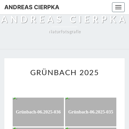
Skip
ANDREAS CIERPKA
Togg
to
navi
ANDREAS CIERPKA
content
Naturfotografie
GRÜNBACH
GRÜNBACH 2025
2025
Grünbach-06.2025-036
Grünbach-06.2025-035