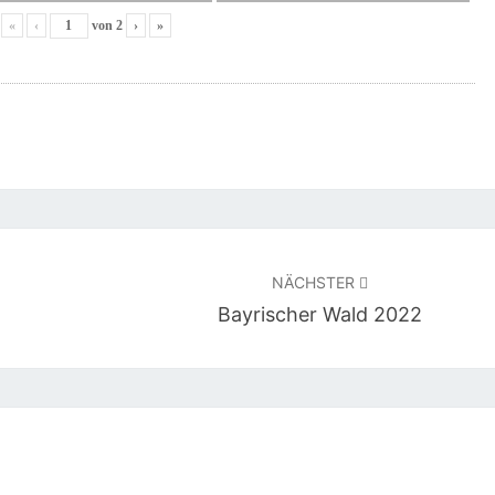
«
‹
von
2
›
»
NÄCHSTER
Bayrischer Wald 2022