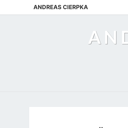
Skip
ANDREAS CIERPKA
to
content
AN