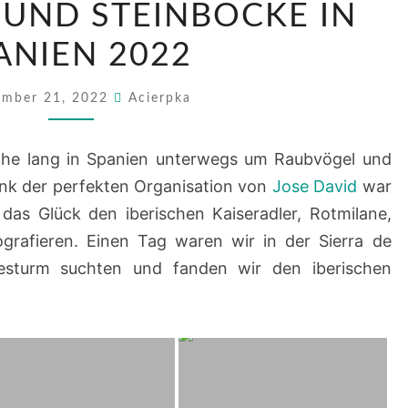
UND STEINBÖCKE IN
UND
STEINBÖCKE
ANIEN 2022
IN
SPANIEN
mber 21, 2022
Acierpka
2022
he lang in Spanien unterwegs um Raubvögel und
ank der perfekten Organisation von
Jose David
war
 das Glück den iberischen Kaiseradler, Rotmilane,
grafieren. Einen Tag waren wir in der Sierra de
esturm suchten und fanden wir den iberischen