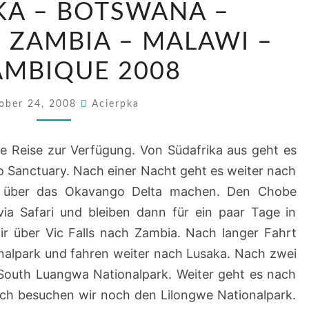
KA – BOTSWANA –
–
BOTSWANA
 ZAMBIA – MALAWI –
–
MBIQUE 2008
ZIMBABWE
–
ober 24, 2008
Acierpka
ZAMBIA
–
e Reise zur Verfügung. Von Südafrika aus geht es
MALAWI
 Sanctuary. Nach einer Nacht geht es weiter nach
–
g über das Okavango Delta machen. Den Chobe
MOSAMBIQUE
via Safari und bleiben dann für ein paar Tage in
2008
ir über Vic Falls nach Zambia. Nach langer Fahrt
nalpark und fahren weiter nach Lusaka. Nach zwei
outh Luangwa Nationalpark. Weiter geht es nach
ch besuchen wir noch den Lilongwe Nationalpark.